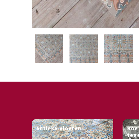
Antieke vloeren
Hoe
teg