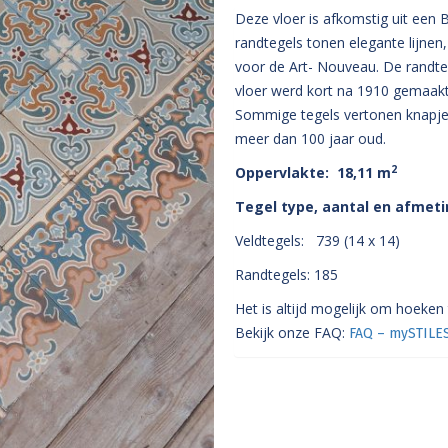
Deze vloer is afkomstig uit een B
randtegels tonen elegante lijnen
voor de Art- Nouveau. De randte
vloer werd kort na 1910 gemaakt 
Sommige tegels vertonen knapjes
meer dan 100 jaar oud.
2
Oppervlakte: 18,11 m
Tegel type, aantal en afmet
Veldtegels: 739 (14 x 14)
Randtegels: 185
Het is altijd mogelijk om hoeken
Bekijk onze FAQ:
FAQ – mySTILE