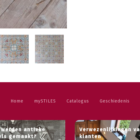
Home
mySTILES
Catalogus
Geschiedenis
 werden antieke
Verwezenlijkingen v
els gemaakt?
klanten